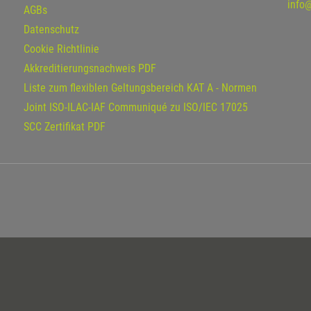
info
AGBs
Datenschutz
Cookie Richtlinie
Akkreditierungsnachweis PDF
Liste zum flexiblen Geltungsbereich KAT A - Normen
Joint ISO-ILAC-IAF Communiqué zu ISO/IEC 17025
SCC Zertifikat PDF