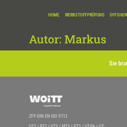
HOME
WERKSTOFFPRÜFUNG
OFFSHOR
Autor:
Markus
Sie bra
ZFP-DIN EN ISO 9712
UT3 / RT3 / VT3 / MT3 / PT3 / UT-PA / UT-